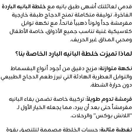
قدمي لعائلتك أشهى طبق بانيه مع
خلطة البانيه الباردة
الفاخرة. توليفة متكاملة تمنح الدجاج طبقة خارجية
مقرمشة جداً ولوناً ذهبياً فاتحاً، مع نكهة توابل
كلاسيكية غنية تناسب جميع الأذواق، خاصة الأطفال
ومحبي المذاق غير الحريف.
لماذا تميزت خلطة البانيه البارد الخاصة بنا؟
نكهة متوازنة:
مزيج دقيق من أجود أنواع البقسماط
والتوابل العطرية الهادئة التي تبرز طعم الدجاج الطبيعي
دون حرارة الشطة.
قرمشة تدوم طويلاً:
تركيبة خاصة تضمن بقاء البانيه
مقرمشاً حتى بعد أن يبرد، مما يجعله الخيار الأول لـ
“اللانش بوكس” والرحلات.
تغطية مثالية:
حبيبات الخلطة مصممة لتلتصق بقوة