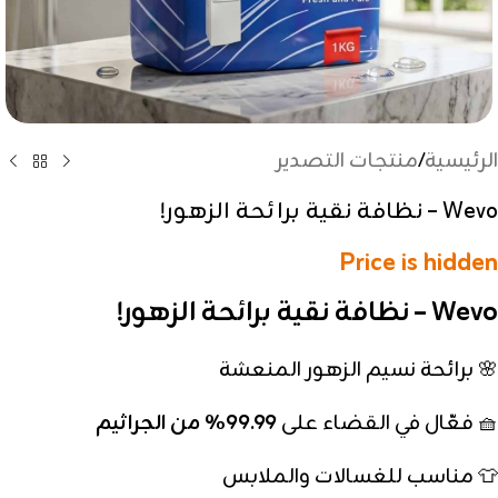
الرئيسية
/
منتجات التصدير
Wevo – نظافة نقية برائحة الزهور!
Price is hidden
Wevo – نظافة نقية برائحة الزهور!
🌸 برائحة نسيم الزهور المنعشة
🧺 فعّال في القضاء على
99.99٪ من الجراثيم
👕 مناسب للغسالات والملابس