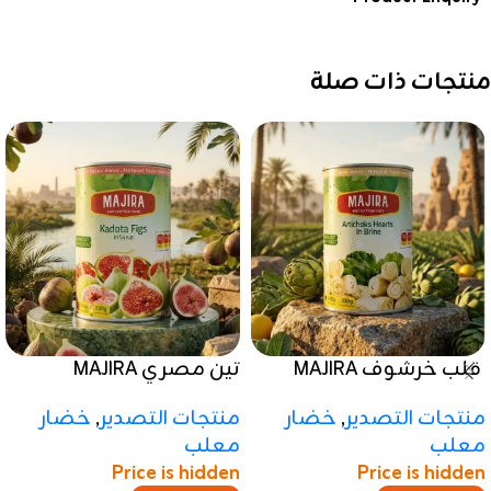
منتجات ذات صلة
قلب خرشوف MAJIRA
تين مصري MAJIRA
منتجات التصدير
,
خضار
منتجات التصدير
,
خضار
معلب
معلب
Price is hidden
Price is hidden