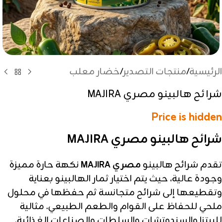
الرئيسية
/
منتجات التصدير
/
خضار معلب
شرائح هالبينو مصري MAJIRA
Price is hidden
شرائح هالبينو مصري MAJIRA
تقدم شرائح هالبينو
مصري MAJIRA
نكهة حارة مميزة
وجودة عالية، حيث يتم اختيار ثمار الهالبينو بعناية
وتقطيعها إلى شرائح متجانسة ثم حفظها في محلول
ملحي للحفاظ على القوام والطعم الطبيعي. مثالية
للبيتزا والسندوتشات والسلطات والصناعات الغذائية.