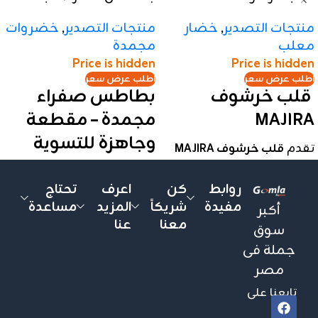
منتجات التصدير
,
خضار
منتجات التصدير
,
خضروات
معلب
مجمدة
Price is hidden
Price is hidden
اطلب عرض سعر
اطلب عرض سعر
قلب خرشوف
بطاطس صفراء
MAJIRA
مجمدة – مقطعة
وجاهزة للتسوية
تقدم
قلب خرشوف MAJIRA
جودة عالية وطعمًا طبيعيًا
🔹 بطاطس ناعمة القوام
مميزًا، حيث يتم اختيار قلوب
روابط
كن
اعرف
تحتاج
ولون جذاب
الخرشوف بعناية وحفظها
مفيدة
شريكاً
المزيد
مساعدة
أكبر
🔹 مقطعة مكعبات
في محلول ملحي للحفاظ
معنا
عنا
سوق
متساوية لتوفير الوقت في
على القوام والطعم
جملة فى
التحضير
الطبيعي. مثالية للسلطات
مصر
والحشوات والأطباق الفاخرة.
🔹 مناسبة للقلي، التسبيك، أو
الاستخدام في الوصفات
تابعنا على
MAJIRA Artichoke Hearts are
الجاهزة
carefully selected and