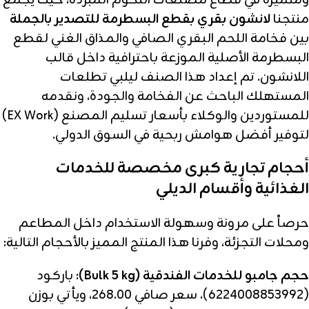
ومتميزة في قطاع مصنعات اللحوم المبردة، حيث يجمع
منتجنا
لانشون بقري بقطع البسطرمة للتصدير بالجملة
بين فخامة اللحم البقري الصافي والمذاق الغني لقطع
البسطرمة الأصلية الموزعة باحترافية داخل قالب
اللانشون. تم إعداد هذا الصنف ليلبي تطلعات
المستهلك الباحث عن الفخامة والجودة، ونقدمه
للمستوردين والوكلاء بأسعار تسليم المصنع (EX Work)
لتوفير أفضل هوامش ربحية في السوق الدولي.
أحجام تجارية كبرى مخصصة للخدمات
الغذائية وأقسام الديلي
حرصاً على مرونة وسهولة الاستخدام داخل المطاعم
ومحلات التجزئة، وفرنا هذا المنتج المميز بالأحجام التالية:
حجم جامبو للخدمات الفندقية (Bulk 5 kg):
باركود
(6224008853992)، سعر صافي 268.00، ويأتي بوزن