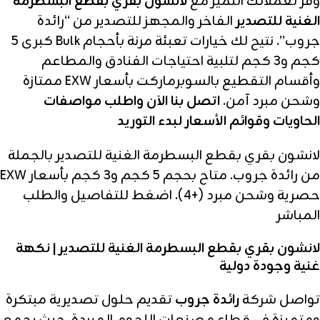
وفر لعملائك التميز مع
لانشون بقري بقطع البسطرمة
الغنية للتصدير
الفاخر والمجهز للتصدير من “رائدة
جروب”. نتيح لك خيارات تعبئة مرنة بأحجام Bulk كبرى 5
كجم و3 كجم لتلبية احتياجات الفنادق والمطاعم
وأقسام التقطيع بالسوبرماركت بأسعار EXW ممتازة
وشحن مبرد آمن.
اتصل بنا الآن واطلب مواصفات
الحاويات وقوائم الأسعار لبدء التوريد
لانشون بقري بقطع البسطرمة الغنية للتصدير بالجملة
من رائدة جروب. متاح بحجم 5 كجم و3 كجم بأسعار EXW
حصرية وشحن مبرد (+4). اضغط للتفاصيل والطلب
المباشر
لانشون بقري بقطع البسطرمة الغنية للتصدير | نكهة
غنية وجودة دولية
تواصل شركة
رائدة جروب
تقديم حلول تصديرية مبتكرة