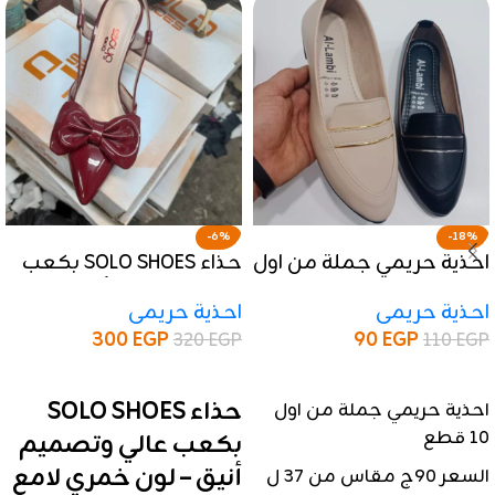
-6%
-18%
احذية حريمي جملة من اول
حذاء SOLO SHOES بكعب
١٠ قطع
عالي وتصميم أنيق – لون
احذية حريمى
احذية حريمى
خمري لامع
300
EGP
90
EGP
320
EGP
110
EGP
إضافة إلى السلة
إضافة إلى السلة
حذاء SOLO SHOES
احذية حريمي جملة من اول
١٠ قطع
بكعب عالي وتصميم
أنيق – لون خمري لامع
السعر ٩٠ج مقاس من ٣٧ ل