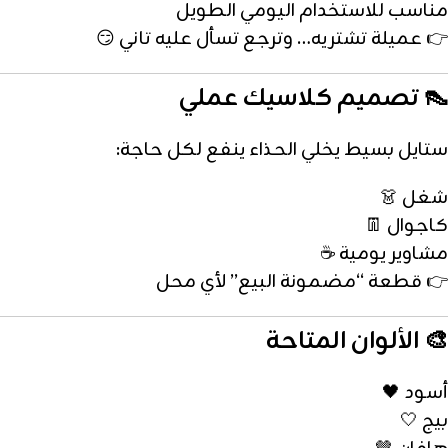
مناسب للاستخدام اليومي الطويل
👉 عميلة تشتريه… وترجع تسأل عليه تاني 😏
👠 تصميم كلاسيك عملي
ستايل بسيط يخلي الحذاء ينفع لكل حاجة:
شغل 👗
كاجوال 👖
مشاوير يومية ☕
👉 قطعة “مضمونة البيع” لأي محل
🎨 الألوان المتاحة
أسود 🖤
بيج 🤍