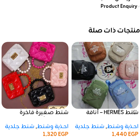
Product Enquiry
منتجات ذات صلة
شنط HERMÈS – أناقة
شنط صغيرة فاخرة
الماركة بتصميم عملي
بتصميم أنيق ولمسة
احذية وشنط
,
شنط جلدية
احذية وشنط
,
شنط جلدية
لامعة
1,320
EGP
1,440
EGP