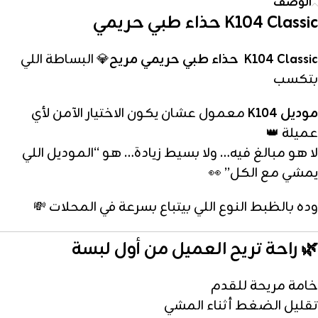
الوصف
K104 Classic حذاء طبي حريمي
K104 Classic حذاء طبي حريمي مريح
💎 البساطة اللي
بتكسب
موديل K104
معمول عشان يكون الاختيار الآمن لأي
عميلة 👑
لا هو مبالغ فيه… ولا بسيط زيادة… هو “الموديل اللي
يمشي مع الكل” 👀
وده بالظبط النوع اللي بيتباع بسرعة في المحلات 💸
🌿 راحة تريح العميل من أول لبسة
خامة مريحة للقدم
تقليل الضغط أثناء المشي