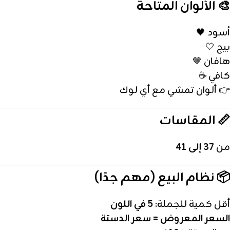
🎨 الألوان المتاحة
أسود 🖤
بيج 🤍
هافان 🤎
كافي ☕
👉 ألوان تمشي مع أي لوك
📏 المقاسات
من
37 إلى 41
📦 نظام البيع (مهم جدًا)
أقل كمية للجملة:
5 في اللون
السعر المعروض = سعر الدستة