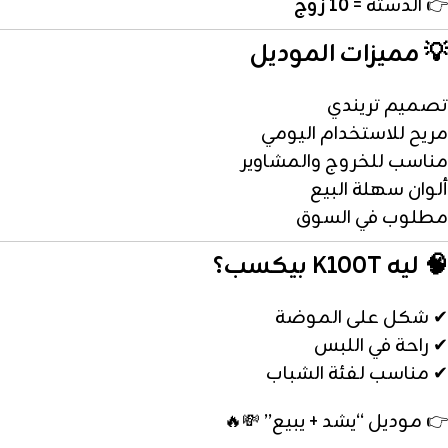
👉 الدستة =
10 زوج
💡 مميزات الموديل
تصميم تريندي
مريح للاستخدام اليومي
مناسب للخروج والمشاوير
ألوان سهلة البيع
مطلوب في السوق
🧠 ليه K100T بيكسب؟
✔ شكل على الموضة
✔ راحة في اللبس
✔ مناسب لفئة الشباب
👉 موديل “يشد + يبيع” 💸🔥