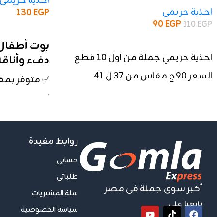
احذية حريمى
احذية حريمى
130
EGP
90
EGP
110
EGP
إضافة إلى السلة
إضافة إلى السلة
احذية حريمي جملة من اول ١٠ قطع
دفء وأناق
السعر ٩٠ج مقاس من ٣٧ ل ٤١
✅ متوفر بمقاسات:
✅ تصميم جلد 
✅ ألوان متاحة
🔸 شكل عصري 
روابط مفيدة
🔸 خامة قوية
حسابي
🔸 مناسب للش
طلباتى
أكبر سوق جملة فى مصر
سلة المشتريات
تابعنا على
سياسة الخصوصية