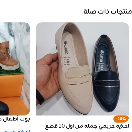
منتجات ذات صلة
-18%
احذية حريمي جملة من اول ١٠ قطع
وأناقة في ك