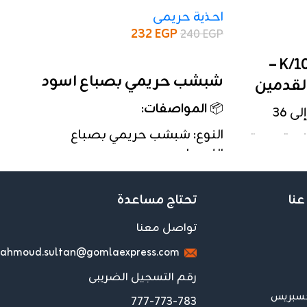
احذية حريمى
232
EGP
240
EGP
إضافة إلى السلة
بوت أطفال موديل K/1006 –
شبشب حريمي بصباع اسود
القدمين
📦
المواصفات
:
النوع: شبشب حريمي بصباع
ية، وزينة
اللون: اسود
السعر: 630 جنيه للدستة
 بيج
الكمية: الدستة تحتوي على 12 جوز
عنا
تحتاج مساعدة
والبنات
🔸
المميزات
:
تواصل معنا
ي اليومي
✅ تصميم عملي ومريح
ahmoud.sultan@gomlaexpress.com
 والخروج
✅ خامة ناعمة ومناسبة للصيف
رقم التسجيل الضريبى
✅ لون أنثوي جذاب يناسب كل الأذواق
كسبريس
777-773-783