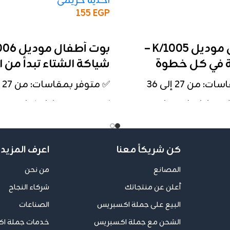
احذية حريمى
155
EGP
إضافة إلى السلة
بوت أطفال موديل K/1005 –
ة في كل خطوة
شياكة الشتاء تبدأ من 
 من 27 إلى 36
✅ متوفر بمقاسات: من 27 إلى 36
برباط وفرو جانبي
✅ تصميم برباط، شراريب جانب
معدنية بشكل فراشة
: بيج – بني – أسود
✅ ألوان متاحة: أسود – بني –
يناسب الأولاد والبنات
كن شريكاً معنا
اعرف المزيد 
🔸 شكل أنيق يناسب الأولاد 
 ومريحة للمشي اليومي
المصانع
من نحن
🔸 خامة قوية ومريحة للمش
تاء والمدارس والخروج
أعلن عن منتجاتك
شركاء النجاح
🔸 مناسب للشتاء والمدارس
البيع على جملة اكسبريس
الصناعات
الشحن مع جملة اكسبريس
خدمات جملة ا