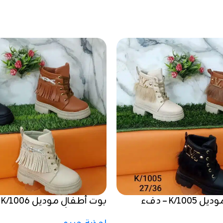
بوت أطفال موديل K/1005 – دفء
ب
ل خطوة
الشتاء تبدأ من القدمين