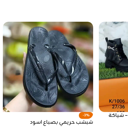
وت أطفال موديل K/1006 – شياكة
-3%
شبشب حريمي بصباع اسود