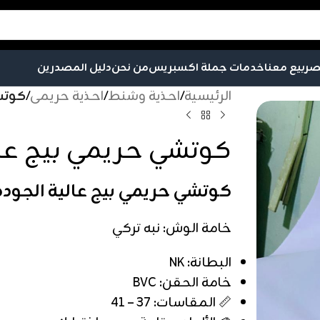
صر
بيع معنا
خدمات جملة اكسبريس
من نحن
دليل المصدرين
الرئيسية
/
احذية وشنط
/
احذية حريمى
/
كوتش
كوتشي حريمي بيج عال
كوتشي حريمي بيج عالية الجودة
خامة الوش: نبه تركي
البطانة: NK
خامة الحقن: BVC
📏 المقاسات: 37 – 41