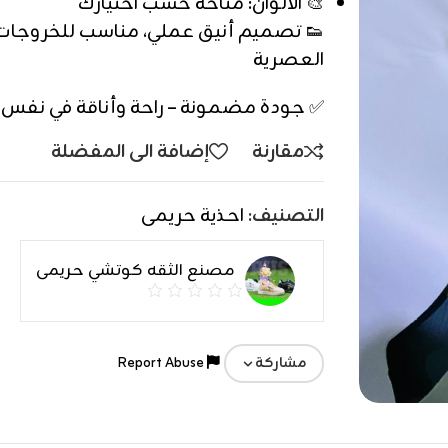
🎨 الألوان: متاحة حسب اختيارك
👟 تصميم أنيق عملي، مناسب للخروجات 
العصرية
✅ جودة مضمونة – راحة وأناقة في نفس 
مقارنة
إضافة الى المفضلة
التصنيف:
احذية حريمى
مصنع الثقه كوتشي حريمى
Report Abuse
مشاركة