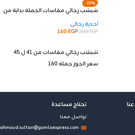
-20%
شبشب رجالي مقاسات الجملة بداية من
5 اجواز
احذية رجالى
160
EGP
200
EGP
إضافة إلى السلة
شبشب رجالي مقاسات من ٤١ ل ٤٥
سعر الجوز جمله 160
عنا
تحتاج مساعدة
تواصل معنا
ahmoud.sultan@gomlaexpress.com