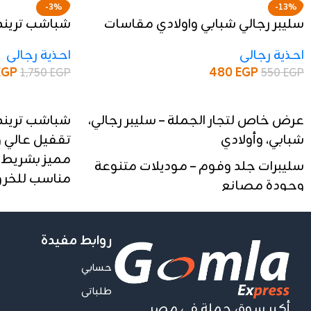
-3%
-13%
سليبر رجالي شبابي واولادي مقاسات
شباشب تريند
كاملة
وخامة تقيلة
احذية رجالى
احذية رجالى
EGP
480
EGP
1,750
EGP
550
EGP
إضافة إلى السلة
إضافة إلى السلة
عرض خاص لتجار الجملة – سليبر رجالي،
شباشب تريند
شبابي، وأولادي
تقفيل عالي
مميز بشريط 
سليبرات جلد وفوم – موديلات متنوعة
مناسب للخروج
وجودة مصانع
📦 الدستة: 10 شباشب
الكمية: دستة (12 قطعة)
📏 المقاسات: من 1
السعر يبدأ من: 480 جنيه للدستة
روابط مفيدة
💰 السعر: 1700 جنيه للدستة
مقاسات كاملة – من 25 حتى 45
حسابي
📞 للحجز والاستفسار
توصيل لجميع المحافظات
طلباتى
أكبر سوق جملة فى مصر