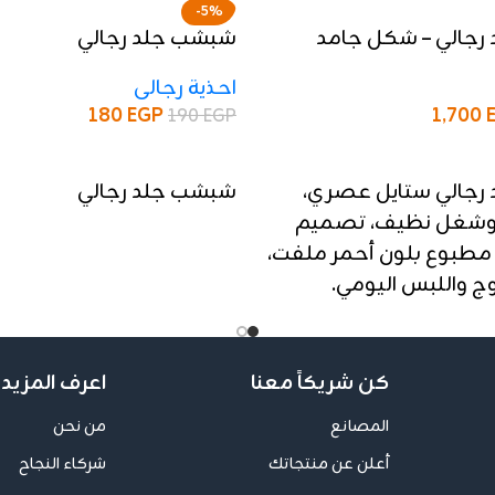
-5%
 رجالي – شكل جامد
شبشب جلد رجالي
احذية رجالى
180
EGP
1,700
190
EGP
إضافة إلى السلة
شبشب جلد رجالي
 رجالي ستايل عصري،
 وشغل نظيف، تصميم
مطبوع بلون أحمر ملفت،
 واللبس اليومي.
4 لـ 45
كن شريكاً معنا
اعرف المزيد 
المصانع
من نحن
: 01143097487
أعلن عن منتجاتك
شركاء النجاح