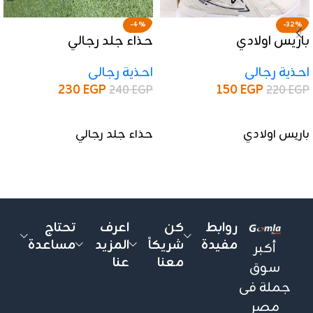
-4%
-32%
باريس اولادي
حذاء جلد رجالي
احذية رجالى
احذية رجالى
230
EGP
150
EGP
240
EGP
220
EGP
إضافة إلى السلة
إضافة إلى السلة
باريس اولادي
حذاء جلد رجالي
روابط
كن
اعرف
تحتاج
مفيدة
شريكاً
المزيد
مساعدة
أكبر
معنا
عنا
سوق
جملة فى
مصر