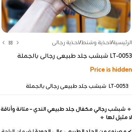
الرئيسية
/
احذية وشنط
/
احذية رجالى
LT-0053 شبشب جلد طبيعى رجالى بالجملة
Price is hidden
LT-0053 شبشب جلد طبيعى رجالى بالجملة
🔹
شبشب رجالي مكفال جلد طبيعي الندي – متانة وأناقة
لا مثيل لها
🔹
✔
مصنوع من الجلد الطبيعي عالي الجودة
لضمان الراحة