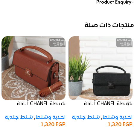
Product Enquiry
منتجات ذات صلة
شنطة CHANEL أناقة
شنطة CHANEL أناقة
الماركة بتصميم
الماركة بتصميم
احذية وشنط
,
شنط جلدية
احذية وشنط
,
شنط جلدية
كلاسيكي اسود
كلاسيكي بني
1,320
EGP
1,320
EGP