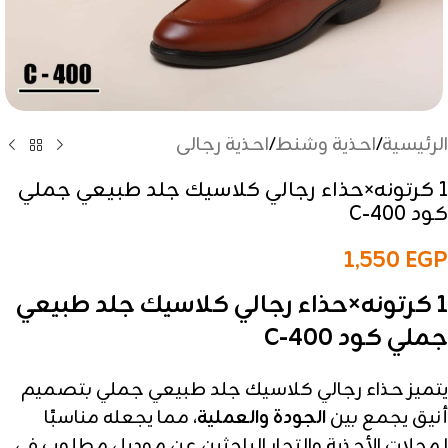
الرئيسية
/
احذية وشنط
/
احذية رجالى
1 كرتونه×حذاء رجالي كلاسيك جلد طبيعي جملي
كود C-400
1,550
EGP
1 كرتونه×حذاء رجالي كلاسيك جلد طبيعي
جملي كود C-400
يتميز حذاء رجالي كلاسيك جلد طبيعي جملي بتصميم
أنيق يجمع بين
الجودة والعملية
، مما يجعله مناسبًا
لمحلات الأحذية والتجار الباحثين عن موديل مطلوب في