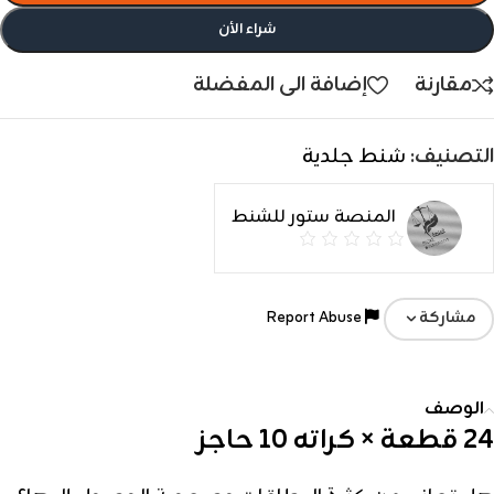
شراء الأن
مقارنة
إضافة الى المفضلة
التصنيف:
شنط جلدية
المنصة ستور للشنط
Report Abuse
مشاركة
الوصف
24 قطعة × كراته 10 حاجز