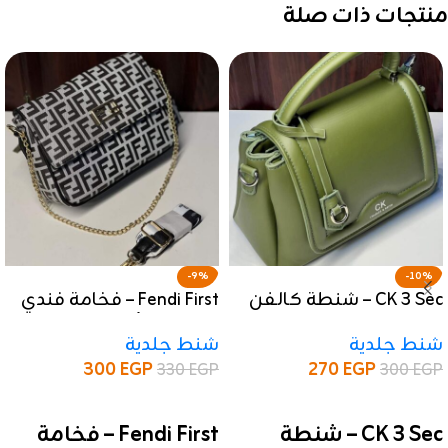
منتجات ذات صلة
-9%
-10%
CK 3 Sec – شنطة كالفن
Fendi First – فخامة فندي
كلاين العصرية بخطوط
في نسخة أولى عالية
شنط جلدية
شنط جلدية
أنيقة
الجودة
300
EGP
270
EGP
330
EGP
300
EGP
إضافة إلى السلة
إضافة إلى السلة
CK 3 Sec – شنطة
Fendi First – فخامة