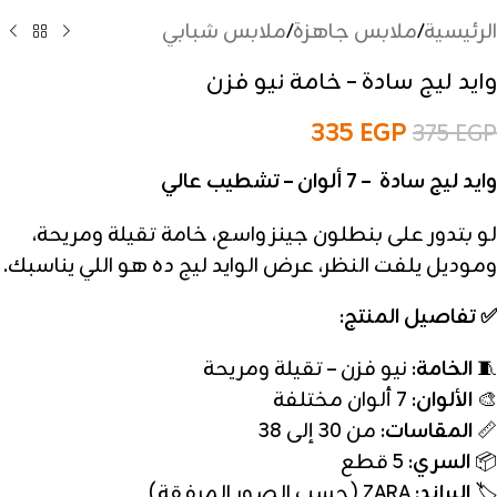
الرئيسية
/
ملابس جاهزة
/
ملابس شبابي
وايد ليج سادة – خامة نيو فزن
335
EGP
375
EGP
وايد ليج سادة – 7 ألوان – تشطيب عالي
لو بتدور على بنطلون جينز واسع، خامة تقيلة ومريحة،
وموديل يلفت النظر، عرض الوايد ليج ده هو اللي يناسبك.
✅ تفاصيل المنتج:
🧵
الخامة
: نيو فزن – تقيلة ومريحة
🎨
الألوان
: 7 ألوان مختلفة
📏
المقاسات
: من 30 إلى 38
📦
السري
: 5 قطع
🏷️
البراند
: ZARA (حسب الصور المرفقة)