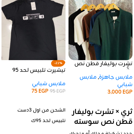
تشرت بوليفار قطن نص
-21%
تيشيرت تلبيس لحد 95
سوسته
ملابس جاهزة
,
ملابس
كيلو
ملابس شبابي
شبابي
75
EGP
95
EGP
3,000
EGP
إضافة إلى السلة
إضافة إلى السلة
ثري × تشرت بوليفار
الشحن من اول 3دست
قطن نص سوسته
تلبيس لحد ٩٥ك
جدد تشكيلة محلك أو متجرك