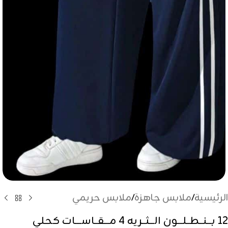
الرئيسية
/
ملابس جاهزة
/
ملابس حريمي
12 بـــنــطــلـــون الـــثــريه 4 مـــقــاســــات كحلي