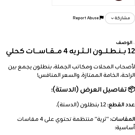
Report Abuse
مشاركة
الوصف
12 بـــنــطــلـــون الـــثــريه 4 مـــقــاســــات كحلي
لأصحاب المحلات ومكاتب الجملة، بنطلون يجمع بين
الراحة، الخامة الممتازة، والسعر المنافس!
📦 تفاصيل العرض (الدستة):
عدد القطع:
12 بنطلون (الدستة).
المقاسات:
“ثرية” منتظمة تحتوي على 4 مقاسات
أساسية: