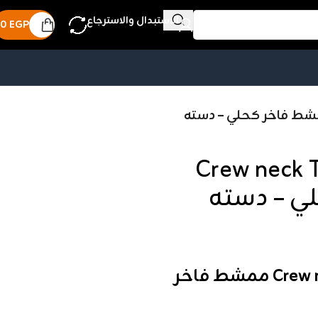
الاستبدال والاسترجاع
0
EGP
طان فانله رجالي Crew neck T-
القطان فانله رجالي Crew neck T-shirt ممشط فاخر