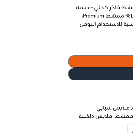
انله رجالي Crew neck T-shirt ممشط فاخر كحلي – دسته
فنلة نص كم رجالي من القطان قطن 100% ممشط Premium،
سبة للاستخدام اليومي
,
ملابس شبابي
ممشط
,
ملابس داخلية