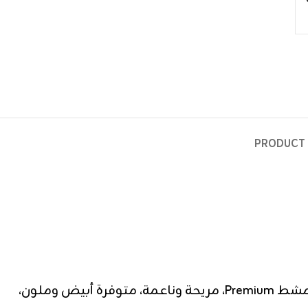
PRODUCT 
القطان فانله رجالي Crew neck T-shirt ممشط فاخر كحلي – دسته فنلة نص كم رجالي من القطان قطن 100% ممشط Premium، مريحة وناعمة، متوفرة أبيض وملون،