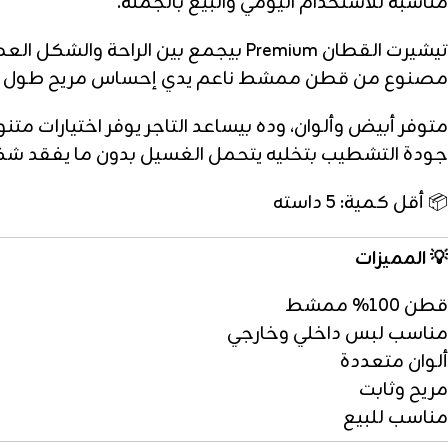
مناسبة للاستخدام اليومي والبيع بالجملة.
تيشيرت القطان Premium بيجمع بين الراحة والشكل العصري 👕🔥
مصنوع من قطن ممشط ناعم يدي إحساس مريح طول اليو
متوفر أبيض وألوان، وده بيساعد التاجر يوفر اختيارات متن
جودة التشطيب بتخليه يتحمل الغسيل بدون ما يفقد شك
📦 أقل كمية: 5 داسته
💡 المميزات
قطن 100% ممشط
مناسب لبس داخلي وخارجي
ألوان متعددة
مريح وثابت
مناسب للبيع