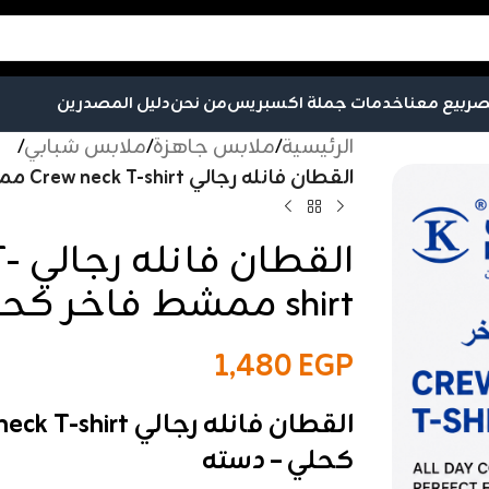
صر
بيع معنا
خدمات جملة اكسبريس
من نحن
دليل المصدرين
الرئيسية
/
ملابس جاهزة
/
ملابس شبابي
/
القطان فانله رجالي Crew neck T-shirt ممشط فاخر كحلي – دسته
الق
shirt ممشط فاخر كحلي – دسته
1,480
EGP
كحلي – دسته