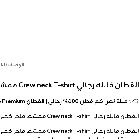
الوصف
ING
القطان فانله رجالي Crew neck T-shirt ممشط فاخر كحلي – دسته
👕✨
فنلة نص كم قطن 100% رجالي | القطان Premium ممشط أبيض وملون
القطان فانله رجالي Crew neck T-shirt ممشط فاخر كحلي – دسته