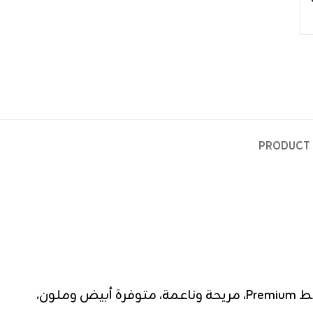
PRODUCT 
القطان فانله رجالي Crew neck T-shirt ممشط فاخر بيج – دسته فنلة نص كم رجالي من القطان قطن 100% ممشط Premium، مريحة وناعمة، متوفرة أبيض وملون،