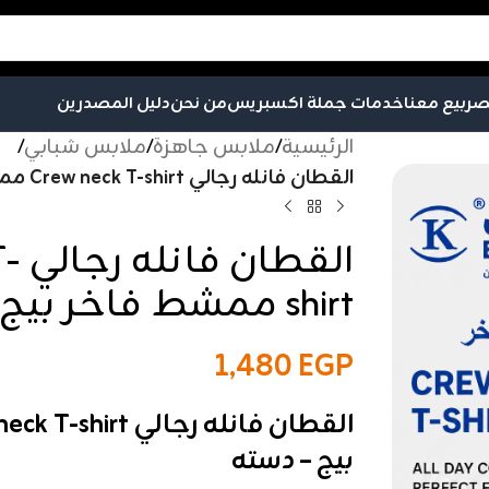
صر
بيع معنا
خدمات جملة اكسبريس
من نحن
دليل المصدرين
الرئيسية
/
ملابس جاهزة
/
ملابس شبابي
/
القطان فانله رجالي Crew neck T-shirt ممشط فاخر بيج – دسته
الق
shirt ممشط فاخر بيج – دسته
1,480
EGP
بيج – دسته