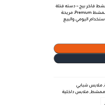
انله رجالي Crew neck T-shirt ممشط فاخر بيج – دسته فنلة
نص كم رجالي من القطان قطن 100% ممشط Premium، مريحة
ستخدام اليومي والبيع
,
ملابس شبابي
ممشط
,
ملابس داخلية