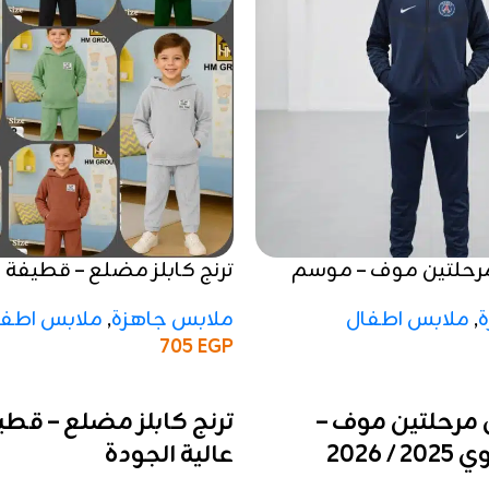
رحلتين موف – موسم
ترنج كابلز مضلع – قطيفة 
الجودة
,
ملابس اطفال
ملابس جاهزة
,
ملابس اطفا
705
EGP
إضافة إلى السلة
مرحلتين موف –
ترنج كابلز مضلع – قط
 2026
عالية الجودة