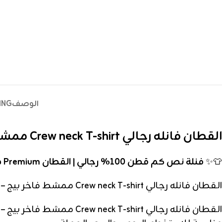
الوصف
ING
القطان فانله رجالي Crew neck T-shirt ممشط فاخر بيج – دسته
👕✨
فنلة نص كم قطن 100% رجالي | القطان Premium ممشط أبيض وملون
القطان فانله رجالي Crew neck T-shirt ممشط فاخر بيج – دسته