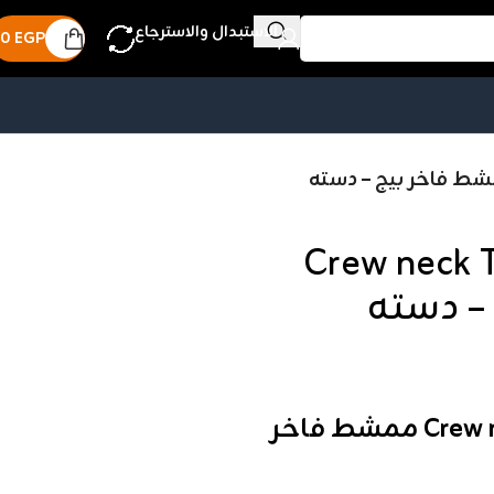
الاستبدال والاسترجاع
0
EGP
طان فانله رجالي Crew neck T-
القطان فانله رجالي Crew neck T-shirt ممشط فاخر