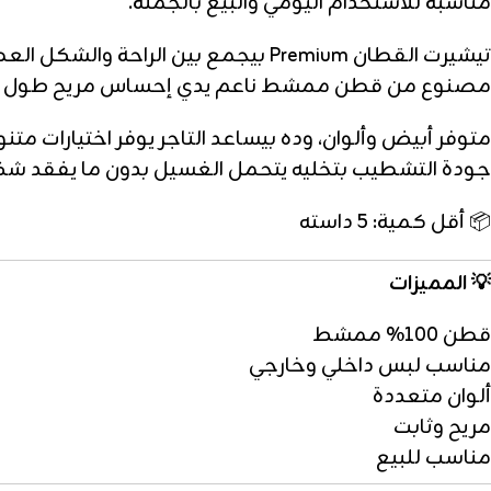
مناسبة للاستخدام اليومي والبيع بالجملة.
تيشيرت القطان Premium بيجمع بين الراحة والشكل العصري 👕🔥
مصنوع من قطن ممشط ناعم يدي إحساس مريح طول اليو
متوفر أبيض وألوان، وده بيساعد التاجر يوفر اختيارات متن
جودة التشطيب بتخليه يتحمل الغسيل بدون ما يفقد شك
📦 أقل كمية: 5 داسته
💡 المميزات
قطن 100% ممشط
مناسب لبس داخلي وخارجي
ألوان متعددة
مريح وثابت
مناسب للبيع