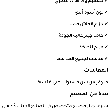
✔ تصميم Wide Leg عصري
✔ لون أسود أنيق
✔ حزام قماش مميز
✔ خامة جينز عالية الجودة
✔ مريح للحركة
✔ مناسب لجميع المواسم
المقاسات
متوفر من سن 6 سنوات حتى 16 سنة.
نبذة عن المصنع
سيرفر جينز مصنع متخصص في تصنيع الجينز للأطفال