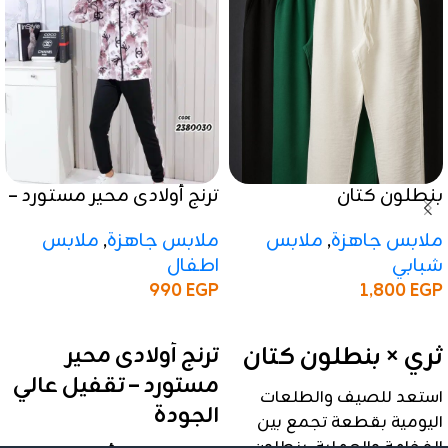
بنطلون كتان
ترنج أولادى محير مستورد –
تقفيل عالي الجودة
ملابس جاهزة
,
ملابس
ملابس جاهزة
,
ملابس
شبابي
اطفال
1,800
EGP
990
EGP
إضافة إلى السلة
إضافة إلى السلة
ثري × بنطلون كتان
ترنج أولادى محير
مستورد – تقفيل عالي
استعد للصيف والطلعات
الجودة
اليومية بقطعة تجمع بين
الفخامة والعملية. بنطلون