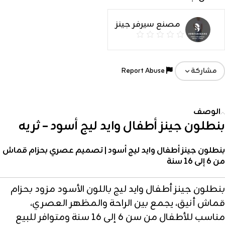
مصنع سيرفر جينز
Report Abuse
مشاركة
الوصف
بنطلون جينز أطفال وايد ليج أسود – ثريه
بنطلون جينز أطفال وايد ليج أسود | تصميم عصري بحزام قماش
من 6 إلى 16 سنة
بنطلون جينز أطفال وايد ليج باللون الأسود مزود بحزام
قماش أنيق، يجمع بين الراحة والمظهر العصري،
مناسب للأطفال من سن 6 إلى 16 سنة ومتوافر للبيع