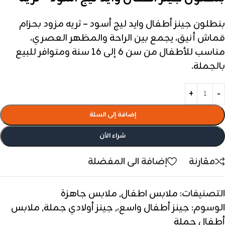
بنطلون جينز أطفال وايد ليج أسود – ثريه مزود بحزام
قماش أنيق، يجمع بين الراحة والمظهر العصري،
مناسب للأطفال من سن 6 إلى 16 سنة ومتوافر للبيع
بالجملة.
إضافة إلى السلة
شراء الأن
مقارنة
إضافة الى المفضلة
التصنيفات:
ملابس اطفال
,
ملابس جاهزة
الوسوم:
جينز أطفال واسع،
,
جينز أولادي جملة
,
ملابس
أطفال جملة