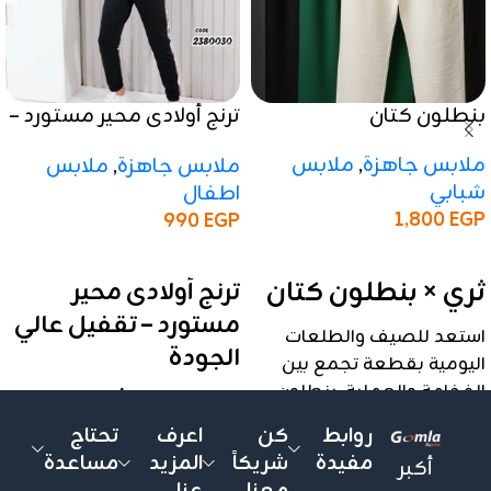
بنطلون كتان
ترنج أولادى محير مستورد –
تقفيل عالي الجودة
ملابس جاهزة
,
ملابس
ملابس جاهزة
,
ملابس
شبابي
اطفال
1,800
EGP
990
EGP
إضافة إلى السلة
إضافة إلى السلة
ثري × بنطلون كتان
ترنج أولادى محير
مستورد – تقفيل عالي
استعد للصيف والطلعات
الجودة
اليومية بقطعة تجمع بين
الفخامة والعملية. بنطلون
موديل عملي وأنيق، بخامة
الكتان بتصميمه العصري
غطس ممتازة، مناسب للأولاد
روابط
كن
اعرف
تحتاج
هو الخيار الأمثل لمن يبحث
من 6 لـ 16 سنة ✨
مفيدة
شريكاً
المزيد
مساعدة
أكبر
عن مظهر أنيق وإحساس