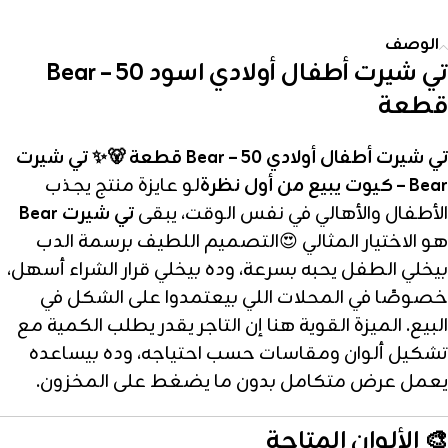
الوصف
تي شيرت أطفال أولادي اسود Bear – 50
قطعة
تي شيرت أطفال أولادي Bear – 50 قطعة
🐻✨ تي شيرت
Bear – كيوت يبيع من أول نظرة
لو عايزة منتج يجذب
الأطفال والأهالي في نفس الوقت، يبقى
تي شيرت Bear
هو الاختيار المثالي 😍التصميم اللطيف برسمة الدب
بيخلي الطفل يحبه بسرعة، وده بيخلي قرار الشراء أسهل،
خصوصًا في المحلات اللي بيعتمدوا على الشكل في
البيع. الميزة القوية هنا إن التاجر يقدر يطلب الكمية مع
تشكيل ألوان ومقاسات حسب احتياجه، وده بيساعده
يعمل عرض متكامل بدون ما يضغط على المخزون.
🎨 الألوان المتاحة