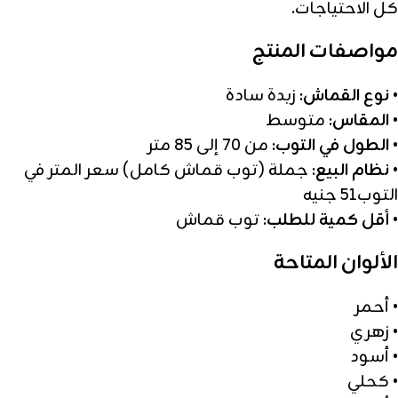
كل الاحتياجات.
مواصفات المنتج
•
نوع القماش:
زبدة سادة
•
المقاس:
متوسط
•
الطول في التوب:
من 70 إلى 85 متر
•
نظام البيع:
جملة (توب قماش كامل) سعر المتر في
التوب51 جنيه
•
أقل كمية للطلب:
توب قماش
الألوان المتاحة
• أحمر
• زهري
• أسود
• كحلي