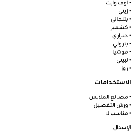
• أوف وايت
• زيتي
• بتنجاني
• كشمير
• جنزاري
• بترولي
• فوشيا
• نبيتي
• روز
الاستخدامات
• مصانع الملابس
• ورش التفصيل
• مناسب لـ:
الإسدال