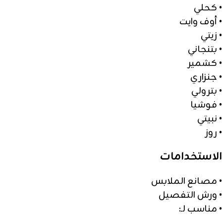
• كحلي
• أوف وايت
• زيتي
• بتنجاني
• كشمير
• جنزاري
• بترولي
• فوشيا
• نبيتي
• روز
الاستخدامات
• مصانع الملابس
• ورش التفصيل
• مناسب لـ: