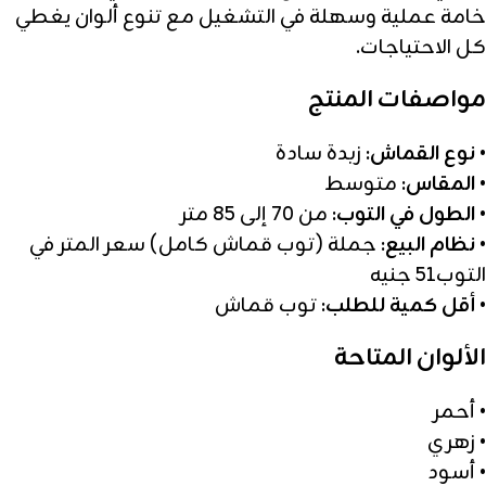
خامة عملية وسهلة في التشغيل مع تنوع ألوان يغطي
كل الاحتياجات.
مواصفات المنتج
•
نوع القماش:
زبدة سادة
•
المقاس:
متوسط
•
الطول في التوب:
من 70 إلى 85 متر
•
نظام البيع:
جملة (توب قماش كامل) سعر المتر في
التوب51 جنيه
•
أقل كمية للطلب:
توب قماش
الألوان المتاحة
• أحمر
• زهري
• أسود