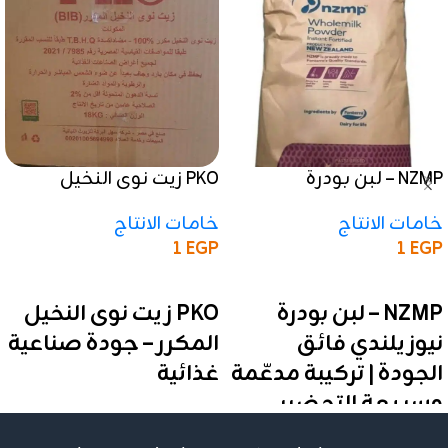
NZMP – لبن بودرة
PKO زيت نوى النخيل
نيوزيلندي فائق الجودة |
المكرر – جودة صناعية
خامات الانتاج
خامات الانتاج
تركيبة مدعّمة وسريعة
غذائية
1
EGP
1
EGP
التحضير
إضافة إلى السلة
إضافة إلى السلة
NZMP – لبن بودرة
PKO زيت نوى النخيل
نيوزيلندي فائق
المكرر – جودة صناعية
الجودة | تركيبة مدعّمة
غذائية
وسريعة التحضير
✅ مكرر بنسبة 100%
✅ لبن كامل الدسم مدعّم –
✅ مطابق للمواصفة