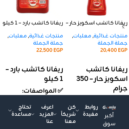
ريفانا كاتشب اسكويز حار –
ريفانا كاتشب بارد – 1 كيلو
350 جرام
منتجات غذائية
,
معلبات
,
منتجات غذائية
,
معلبات
,
جملة الجملة
جملة الجملة
22,500
EGP
20,400
EGP
إضافة إلى السلة
إضافة إلى السلة
ريفانا كاتشب بارد –
ريفانا كاتشب
1 كيلو
اسكويز حار – 350
جرام
✅ المواصفات:
✅ المواصفات:
الوزن:
1 كيلو
روابط
كن
اعرف
تحتاج
الأنواع:
بارد
الوزن:
350 جرام
مفيدة
شريكاً
المزيد
مساعدة
أكبر
التعبئة:
الكرتونة تحتوي على
الأنواع:
حار
معنا
عنا
سوق
12 علبة
التعبئة:
الكرتونة تحتوي على