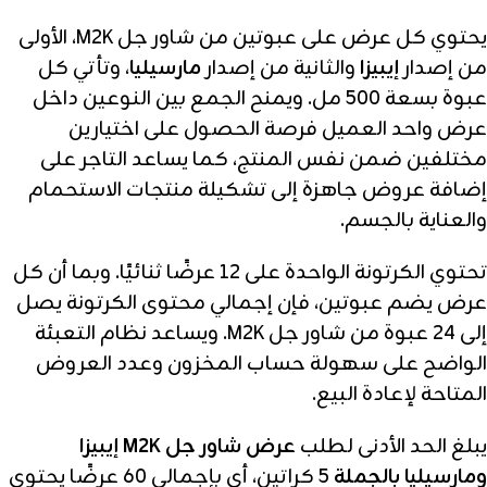
يحتوي كل عرض على عبوتين من شاور جل M2K، الأولى
من إصدار
إيبيزا
والثانية من إصدار
مارسيليا
، وتأتي كل
عبوة بسعة 500 مل. ويمنح الجمع بين النوعين داخل
عرض واحد العميل فرصة الحصول على اختيارين
مختلفين ضمن نفس المنتج، كما يساعد التاجر على
إضافة عروض جاهزة إلى تشكيلة منتجات الاستحمام
والعناية بالجسم.
تحتوي الكرتونة الواحدة على 12 عرضًا ثنائيًا. وبما أن كل
عرض يضم عبوتين، فإن إجمالي محتوى الكرتونة يصل
إلى 24 عبوة من شاور جل M2K. ويساعد نظام التعبئة
الواضح على سهولة حساب المخزون وعدد العروض
المتاحة لإعادة البيع.
يبلغ الحد الأدنى لطلب
عرض شاور جل M2K إيبيزا
ومارسيليا بالجملة
5 كراتين، أي بإجمالي 60 عرضًا يحتوي