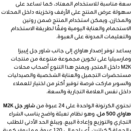
سعة مناسبة للاستخدام المعتاد، كما تساعد على
سهولة عرض المنتج على الأرفف وتخزينه داخل المحلات
والمخازن. ويمكن استخدام المنتج ضمن روتين
الاستحمام والعناية اليومية وفقًا لطريقة الاستخدام
والتعليمات المدونة على العبوة.
يساعد توفر إصدار هاواي إلى جانب شاور جل إيبيزا
ومارسيليا على تكوين مجموعة متنوعة من منتجات
M2K داخل المتجر. ويمنح هذا التنوع أصحاب محلات
مستحضرات التجميل والعناية الشخصية والصيدليات
والسوبر ماركت فرصة توفير أكثر من اختيار للعملاء
داخل نفس العلامة التجارية والسعة.
تحتوي الكرتونة الواحدة على 24 عبوة من
شاور جل M2K
هاواي 500 مل
، وهو نظام تعبئة واضح يناسب الشراء
التجاري والتوزيع وإعادة البيع. ويبلغ الحد الأدنى للطلب
بالجملة 5 كراتين، أي بإجمالي 120 عبوة، مما يوفر كمية