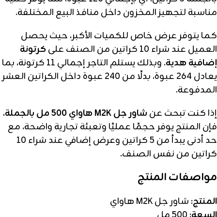
مناسبة لتجهيز المخزون داخل منافذ البيع المختلفة.
كما يتوفر عرض خاص للكميات الأكبر، حيث يحصل
العميل عند شراء 10 كراتين من الصنف على
كرتونة
إضافية هدية
. وبذلك يستلم التاجر إجمالي 11 كرتونة، بما
يعادل 264 عبوة، بدلًا من 240 عبوة داخل الكراتين العشر
المدفوعة.
إذا كنت تبحث عن
شاور جل M2K هاواي 500 مل بالجملة
،
فإن المنتج يوفر حجمًا عمليًا وتعبئة تجارية واضحة، مع
حد أدنى يبدأ من 5 كراتين وعرض إضافي عند شراء 10
كراتين من نفس الصنف.
مواصفات المنتج
المنتج:
شاور جل M2K هاواي
السعة:
500 مل