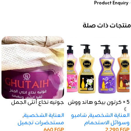
Product Enquiry
منتجات ذات صلة
5 × كرتون بيكو هاند ووش
جوتيه نخاع أنثى الجمل
سائل غسيل الأيدي | 500
لفرد وتنعيم الشعر
العناية الشخصية
,
شامبو
العناية الشخصية
,
مل
وسوائل الاستحمام
مستحضرات تجميل
660
EGP
2,290
EGP