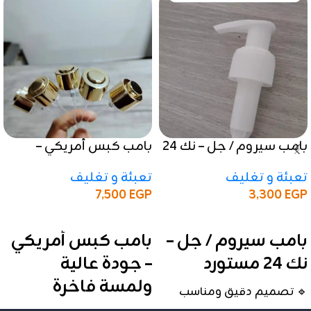
بامب سيروم / جل – نك 24
بامب كبس أمريكي –
مستورد
جودة عالية ولمسة فاخرة
تعبئة و تغليف
تعبئة و تغليف
7,500
EGP
3,300
EGP
إضافة إلى السلة
إضافة إلى السلة
بامب سيروم / جل –
بامب كبس أمريكي
نك 24 مستورد
– جودة عالية
ولمسة فاخرة
🔹 تصميم دقيق ومناسب
للعبوات الفاخرة