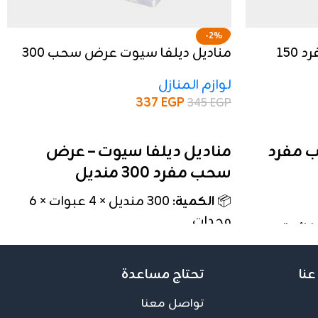
-2%
مناديل ديلفا ديلي سحب مفرد 150
مناديل ديلفا سيوت عرض سحب 300
منديل
لوازم المنازل
337
EGP
345
EGP
إضافة إلى السلة
ب مفرد
مناديل ديلفا سيوت – عرض
سحب مفرد 300 منديل
📦
الكمية
: 300 منديل × 4 عبوات × 6
وحدات
 فائقة
🧼
النوع
: 3 طبقات – نعومة فائقة
وثبات عالي
عنا
تحتاج مساعدة
ج مصنع
🏭
الصناعة
: مصرية – إنتاج مصنع
تواصل معنا
ديلفا بجودة ممتازة