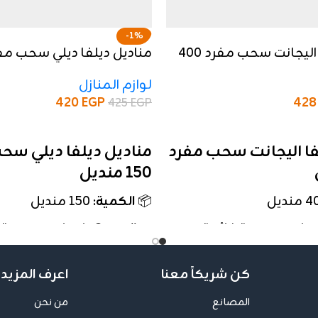
-1%
مناديل ديلفا اليجانت سحب مفرد 400
منديل
لوازم المنازل
420
EGP
42
425
EGP
إضافة إلى السلة
فا اليجانت سحب مفرد
مناديل ديلفا ديلي سح
150 منديل
📦
الكمية
: 150 منديل
 طبقات – نعومة فائقة
🧼
النوع
: 3 طبقات – نعومة
واستخدام يومي مريح
كن شريكاً معنا
اعرف المزيد 
مصرية – إنتاج مصنع
🏭
الصناعة
: مصرية – إنتا
ممتازة
ديلفا بجودة ممتازة
المصانع
من نحن