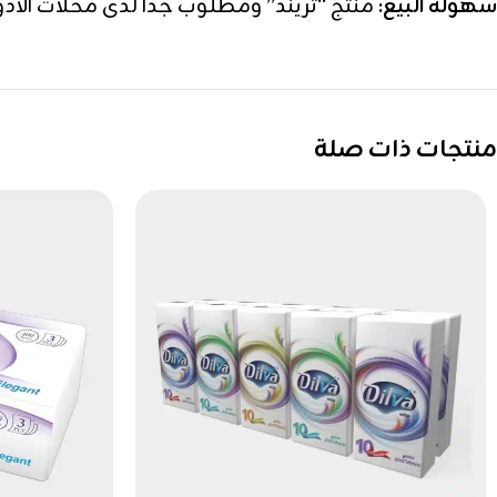
سهولة البيع:
منتج “تريند” ومطلوب جداً لدى محلات الأدو
منتجات ذات صلة