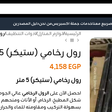
صر
بيع معنا
خدمات جملة اكسبريس
من نحن
دليل المصدرين
الرئيسية
/
لوازم المنازل
/
ادوات التنظيف
/
رول
رول رخامي (ستيكر) 5 متر
4,158
EGP
رول رخامي (ستيكر) 5 متر
احصل الآن على
الرول الرخامي
عالي الجودة
شكل المطبخ، الرخام، أو الأثاث ومنحهم 
بسهولة التركيب ومقاومته للماء والحرارة