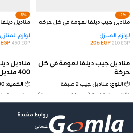
-5%
-2%
مناديل جيب ديلفا نعومة في كل حركة
منديل
لوازم المنازل
لوازم المنازل
206
EGP
8
EGP
210
EGP
450
EGP
إضافة إلى السلة
إضافة إلى السلة
مناديل جيب ديلفا نعومة في كل
مناديل ديل
حركة
400 منديل
📦
النوع
: مناديل جيب 2 طبقة
📦
الكمية
: 400 منديل
🔢
العبوة
: 10 × 2 (عدد 10 حزم مزدوجة)
🧼
النوع
: 3
وثبات عالي
💎
الخامة
: فائقة النعومة – Ultra Soft &
روابط مفيدة
Delicate
🏭
الصناعة
: 
ديلفا بجودة 
🏭
المصدر
: إنتاج مصنع ديلفا – جودة
حسابي