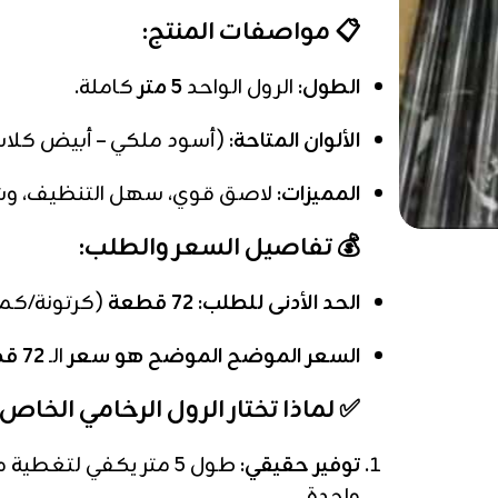
📋 مواصفات المنتج:
الطول:
الرول الواحد
5 متر
كاملة.
الألوان المتاحة:
(أسود ملكي – أبيض كلاس
المميزات:
لاصق قوي، سهل التنظيف، وشك
💰 تفاصيل السعر والطلب:
الحد الأدنى للطلب:
72 قطعة
(كرتونة/كمي
السعر الموضح الموضح هو سعر
الـ
72 قطعة
✅ لماذا تختار الرول الرخامي الخاص 
توفير حقيقي:
طول 5 متر يكفي لتغ
واحدة.