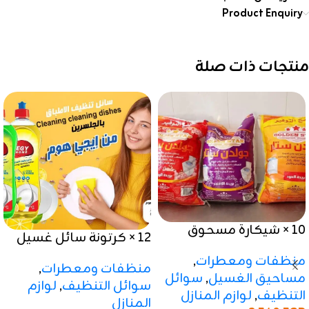
Product Enquiry
منتجات ذات صلة
10 × شيكارة مسحوق
12 × كرتونة سائل غسيل
جولدن ستار 9 كيلو
الصحون بالجلسرين من
منظفات ومعطرات
,
منظفات ومعطرات
,
ايجى هوم
مساحيق الغسيل
,
سوائل
سوائل التنظيف
,
لوازم
التنظيف
,
لوازم المنازل
المنازل