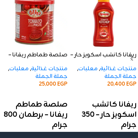
ريفانا كاتشب اسكويز حار –
صلصة طماطم ريفانا –
350 جرام
برطمان 800 جرام
منتجات غذائية
,
معلبات
,
منتجات غذائية
,
معلبات
,
جملة الجملة
جملة الجملة
25,000
EGP
20,400
EGP
إضافة إلى السلة
إضافة إلى السلة
ريفانا كاتشب
صلصة طماطم
اسكويز حار – 350
ريفانا – برطمان 800
جرام
جرام
✅ المواصفات:
✅ المواصفات: