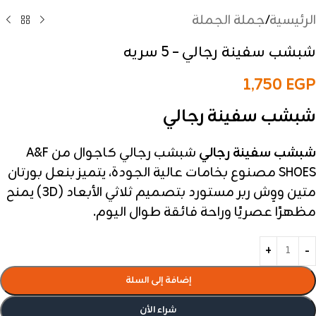
الرئيسية
/
جملة الجملة
شبشب سفينة رجالي – 5 سريه
1,750
EGP
شبشب سفينة رجالي
شبشب سفينة رجالي
شبشب رجالي كاجوال من A&F
SHOES مصنوع بخامات عالية الجودة، يتميز بنعل بورتان
متين ووِش ربر مستورد بتصميم ثلاثي الأبعاد (3D) يمنح
مظهرًا عصريًا وراحة فائقة طوال اليوم.
إضافة إلى السلة
شراء الأن