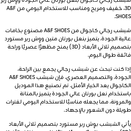
شبشب رجالي كاجوال بنعل بورتان عالي الجودة ووِش ربر
3D، خفيف ومريح ومناسب للاستخدام اليومي من A&F
SHOES.
شبشب رجالي كاجوال من A&F SHOES مصنوع بخامات
عالية الجودة، يتميز بنعل بورتان متين ووِش ربر مستورد
بتصميم ثلاثي الأبعاد (3D) يمنح مظهرًا عصريًا وراحة
فائقة طوال اليوم.
إذا كنت تبحث عن شبشب رجالي يجمع بين الراحة،
الجودة، والتصميم العصري، فإن شبشب A&F SHOES
الكاجوال يعد الخيار الأمثل. تم تصنيع هذا الموديل
باستخدام نعل بورتان عالي الجودة يتميز بالمتانة
والمرونة، مما يجعله مناسبًا للاستخدام اليومي لفترات
طويلة دون الشعور بالإجهاد.
يأتي الشبشب بوِش ربر مستورد بتصميم ثلاثي الأبعاد