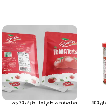
صلصة طماطم لما – برطمان 400
صلصة طماطم لما – ظرف 70 جم