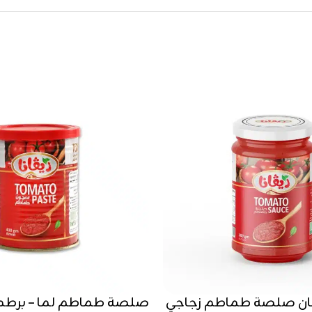
طمان صلصة طماطم زجاجي