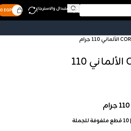
الاستبدال والاسترجاع
0
EGP
سلك تنظيف COREVIX الألماني 110