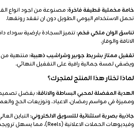
خامة مخملية قطيفة فاخرة:
مصنوعة من اجود انواع القطيف
تحمل الاستخدام اليومي الطويل دون ان تفقد رونقها.
تناسق الوان ملكي فخم:
تتميز السجادة بارضية سوداء داك
الاناقة والوقار.
تقفيل ممتاز بشريط جوبير وشراشيب ذهبية:
منتهية من ا
ويضفي لمسة جمالية راقية على التقفيل النهائي.
لماذا تختار هذا المنتج لمتجرك؟
الهدية المفضلة لمحبي البساطة والاناقة:
بفضل تصميمه الم
ومميزة في مواسم رمضان، الاعياد، وتوزيعات الحج والعمر
جاذبية بصرية استثنائية للتسويق الالكتروني:
التباين العا
وفيديوهات الحملات الاعلانية (Reels)، مما يسهل ترويجها عبر منصات التواصل الاجتماعي.