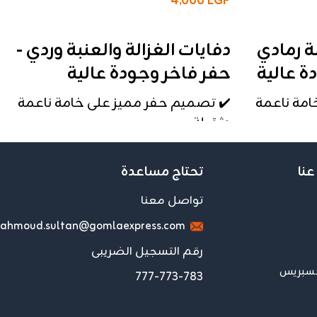
4,000
EGP
إضافة إلى السلة
ة رمادي
دفايات الغزالة والعنبة وردي -
ة عالية
حفر فاخر وجودة عالية
امة ناعمة
✔️ تصميم حفر مميز على خامة ناعمة
وثقيلة
ب كل
✔️ وزن ومقاس ممتاز يناسب كل
الاستخدامات
عنا
تحتاج مساعدة
فخامة لأي
✔️ شكل أنيق يضيف لمسة فخامة لأي
تواصل معنا
مكان
ahmoud.sultan@gomlaexpress.com
📦
الكيس يحتوي على 20 دفاية
رقم التسجيل الضريبى
الموزعين
💼 العرض مخصص للتجار والموزعين
كسبريس
777-773-783
فقط