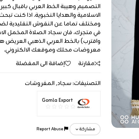
التصميم وهيبة الخط العربي باقبال كبي
الاسلامية والهدايا النخبوية. اذا كنت تبح
ومختلف تماما عن النقوش التقليدية ل
في متجرك، فان سجاد الصلاة المخمل الاس
واقترب) بالخط العربي الذهبي العريض هو
معروضات محلك وموقعك الالكتروني.
مقارنة
إضافة الى المفضلة
التصنيفات:
سجاد
,
المفروشات
Gomla Export
Report Abuse
مشاركة