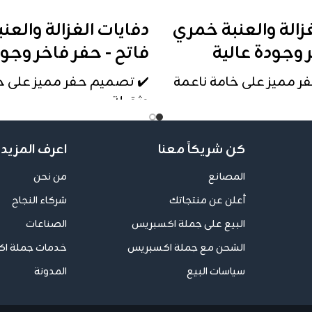
إضافة إلى السلة
زالة والعنبة خمري
دفايات الغزالة والعنب
 وجودة عالية
فاتح - حفر فاخر وجود
ر مميز على خامة ناعمة
✔️ تصميم حفر مميز على خ
وثقيلة
س ممتاز يناسب كل
✔️ وزن ومقاس ممتاز يناس
الاستخدامات
كن شريكاً معنا
اعرف المزيد 
 يضيف لمسة فخامة لأي
✔️ شكل أنيق يضيف لمسة 
المصانع
من نحن
مكان
أعلن عن منتجاتك
شركاء النجاح
لى 20 دفاية
📦
الكيس يحتوي على 20 دفاية
البيع على جملة اكسبريس
الصناعات
صص للتجار والموزعين
💼 العرض مخصص للتجار و
الشحن مع جملة اكسبريس
خدمات جملة ا
فقط
سياسات البيع
المدونة
دودة والتسليم فوري
📍 الكمية محدودة والتسلي