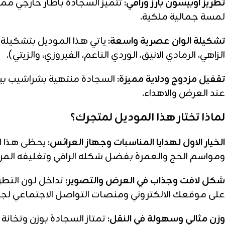
تطريز اوبيسون بارز وراقي:
تتميز السجادة باطار خارجي مم
لمسة جمالية ملكية.
تشكيلة الوان عصرية واسعة:
ياتي هذا الموديل بتشكيلة ا
الزاهي، الرمادي الانيق، الوردي الناعم، الفيروزي، والزيتي).
تقفيل مزدوج ودلاية مميزة:
السجادة منتهية بشراشيب بيضا
عند العرض والاهداء.
لماذا تختار هذا الموديل لمتجرك؟
الخيار الاول لهدايا المناسبات وجهاز العرائس:
يحظى هذا ال
ومواسم الحج والعمرة بفضل شكله الراقي وتغليفه المر
شكل لافت وجذاب في العرض والتصوير:
تداخل لون التطر
على موقعك الالكتروني ومنصات التواصل الاجتماعي لجذ
وزن مثالي وسهولة في النقل:
تمتاز السجادة بوزن وتخان