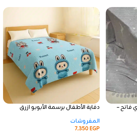
ي فاتح –
دفاية الأطفال برسمة الأبوبو ازرق
فاتح من Velora Home × شما تكس
المفروشات
7,350
EGP