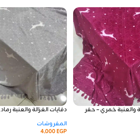
ة والعنبة خمري – حفر
دفايات الغزالة والعنبة رماد
الية
حفر فاخر وجودة عالية
المفروشات
4,000
EGP