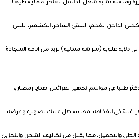
ة ومتقنة تشبه شغل الدانتيل الفاخر، مما يعطيها
لي الداكن الفخم، النبيتي الساحر، الكشمير، اللبني
 دلاية علوية (شراشة متدلية) تزيد من اناقة السجادة
كثر طلبا في مواسم تجهيز العرائس، هدايا رمضان،
هرا غاية في الفخامة، مما يسهل عليك تصويره وعرضه
الطي والتحميل، مما يقلل من تكاليف الشحن والتخزين