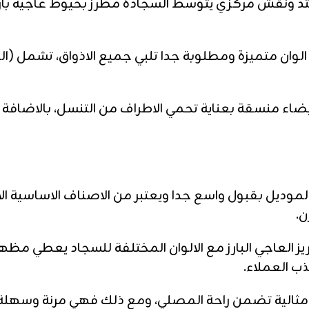
تد ونقش مركزي يتوسط السجادة مطرز بخيوط عاجية بارز
لوان متميزة ومطلوبة جدا تلبي جميع الاذواق، تشمل (الكح
ء منسقة بعناية تحمي الاطراف من التنسل، بالاضافة الى
موديل بقبول واسع جدا ويعتبر من الاصناف الاساسية الا
ن.
يز العاجي البارز مع الالوان المختلفة للسجاد يعطي مظ
ب العملاء.
ة مثالية تضمن راحة المصلي، ومع ذلك فهي مرنة وسهلة 