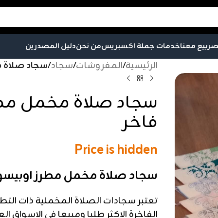
صر
بيع معنا
خدمات جملة اكسبريس
من نحن
دليل المصدرين
الرئيسية
/
المفروشات
/
سجاد
/
سجاد صلاة م
سجاد صلاة مخمل مط
فاخر
Price is hidden
سجاد صلاة مخمل مطرز اوبيسو
تعتبر سجادات الصلاة المخملية ذات التطري
الفاخرة الاكثر طلبا ومبيعا في الاسواق الع