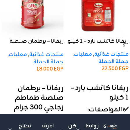
ريفانا كاتشب بارد – 1 كيلو
ريفانا – برطمان صلصة
طماطم زجاجي 300 جرام
منتجات غذائية
,
معلبات
,
منتجات غذائية
,
معلبات
,
جملة الجملة
جملة الجملة
22,500
EGP
18,000
EGP
إضافة إلى السلة
إضافة إلى السلة
ريفانا كاتشب بارد –
ريفانا – برطمان
1 كيلو
صلصة طماطم
زجاجي 300 جرام
✅ المواصفات:
المنتج:
ريفانا – برطمان زجاجي
الوزن:
1 كيلو
روابط
كن
اعرف
تحتاج
الوزن الصافي:
300 جرام
الأنواع:
بارد