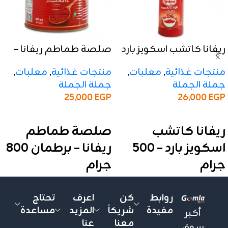
ريفانا كاتشب اسكويز بارد
صلصة طماطم ريفانا –
– 500 جرام
برطمان 800 جرام
منتجات غذائية
,
معلبات
,
منتجات غذائية
,
معلبات
,
جملة الجملة
جملة الجملة
25,000
EGP
26,000
EGP
إضافة إلى السلة
إضافة إلى السلة
ريفانا كاتشب
صلصة طماطم
اسكويز بارد – 500
ريفانا – برطمان 800
جرام
جرام
✅ المواصفات:
✅ المواصفات:
روابط
كن
اعرف
تحتاج
الوزن:
500 جرام
الوزن:
800 جرام
مفيدة
شريكاً
المزيد
مساعدة
أكبر
الأنواع:
بارد
التركيز:
22–24%
معنا
عنا
سوق