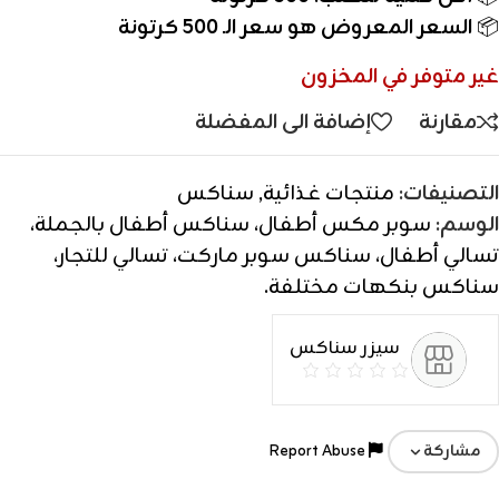
📦
السعر المعروض هو سعر الـ 500 كرتونة
غير متوفر في المخزون
مقارنة
إضافة الى المفضلة
التصنيفات:
منتجات غذائية
,
سناكس
الوسم:
سوبر مكس أطفال، سناكس أطفال بالجملة،
تسالي أطفال، سناكس سوبر ماركت، تسالي للتجار،
سناكس بنكهات مختلفة.
سيزر سناكس
Report Abuse
مشاركة