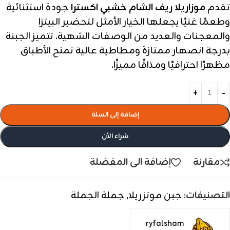
تقدم
موزاريلا ريف الشام خشبي اكسترا
جودة استثنائية
وطعمًا غنيًا يجعلها الخيار الأمثل لتحضير البيتزا
والمعجنات والعديد من الوصفات الشهية. تتميز الجبنة
بدرجة انصهار ممتازة ومطاطية عالية تمنح الأطباق
مظهرًا احترافيًا ومذاقًا مميزًا.
إضافة إلى السلة
شراء الأن
مقارنة
إضافة الى المفضلة
التصنيفات:
جبن موتزريلا
,
جملة الجملة
ryfalsham