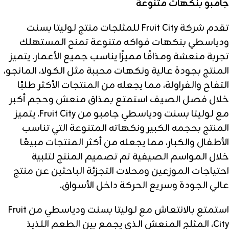
جامبو بنكهات متنوعة
تقدم شركة Fruit City للمثلجات منتج لوليتا بسنت
ودياسطي بنكهات فواكه متنوعة تمنح المستهلك
تجربة منعشة ومذاقًا مميزًا يناسب جميع الأعمار. يتميز
المنتج بجودة عالية ونكهات محببة مثل الكولا، المانجو،
التفاح والفراولة، مما يجعله من المنتجات الأكثر طلبًا
خلال فصل الصيف استمتع بمذاق منعش وحجم أكبر
مع لوليتا بسنت ودياسطي جامبو من Fruit City. يتميز
المنتج بحجمه الكبير ونكهاته المتنوعة التي تناسب
الأطفال والكبار، مما يجعله من أكثر المنتجات مبيعًا
خلال المواسم الصيفية تم تصميم المنتج لتلبية
احتياجات الموزعين ومحلات التجزئة الباحثين عن منتج
عالي الجودة وسريع الحركة داخل الأسواق.
استمتع بالانتعاش مع لوليتا بسنت ودياسطي من Fruit
City، المثلج المنعش الذي يجمع بين الطعم اللذيذ