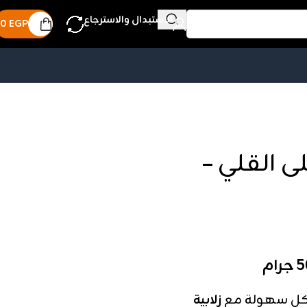
الاستبدال والاسترجاع
0
EGP
ى القلي –
 بكل سهولة مع
زلابية