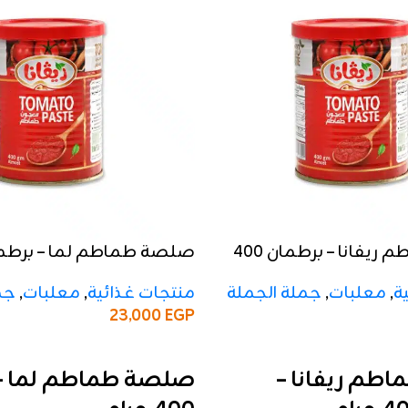
صلصة طماطم ريفانا – برطمان 400
جرام
ة
,
معلبات
,
جملة الجملة
منتجات غذائية
,
معلبات
,
جم
23,000
EGP
إضافة إلى السلة
طم ريفانا –
صلصة طماطم لما – 