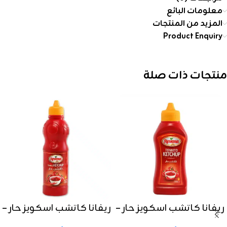
معلومات البائع
المزيد من المنتجات
Product Enquiry
منتجات ذات صلة
ريفانا كاتشب اسكويز حار –
ريفانا كاتشب اسكويز حار –
350 جرام
500 جرام