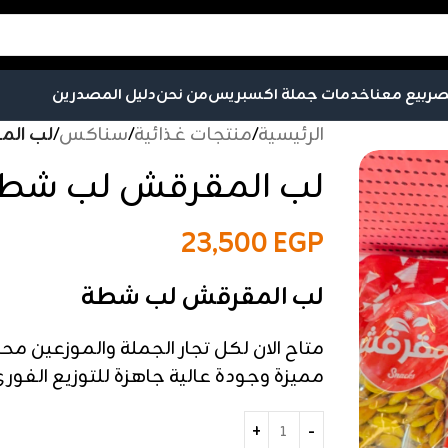
صر
بيع معنا
خدمات جملة اكسبريس
من نحن
دليل المصدرين
الرئيسية
/
منتجات غذائية
/
سناكس
/
لب ال
لب المقرقش لب شط
23,500
EGP
لب المقرقش لب شطة
متاح الان لكل تجار الجملة والموزعين 
مميزة وجودة عالية جاهزة للتوزيع الفوري