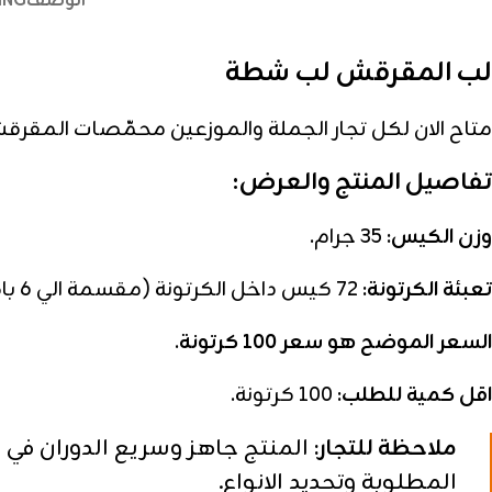
الوصف
ING
لب المقرقش لب شطة
متاح الان لكل تجار الجملة والموزعين محمّصات المقرقش
تفاصيل المنتج والعرض:
وزن الكيس:
35 جرام.
تعبئة الكرتونة:
72 كيس داخل الكرتونة (مقسمة الي 6 باكتات × 12 كيس).
السعر الموضح هو سعر 100 كرتونة
.
اقل كمية للطلب:
100 كرتونة.
ملاحظة للتجار:
المنتج جاهز وسريع الدوران في 
المطلوبة وتحديد الانواع.