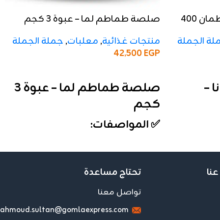
صلصة طماطم ريفانا – برطمان 400
صلصة طماطم لما – عبوة 3 كجم
منتجات غذائية
,
معلبات
,
جملة الجملة
لة الجملة
42,500
EGP
إضافة إلى السلة
صلصة طماطم لما – عبوة 3
 –
كجم
✅ المواصفات:
الوزن:
3 كجم
التركيز:
22–24%
التعبئة:
الكرتونة تحتوي على 4 علب
عنا
تحتاج مساعدة
الخامة:
عبوة محكمة تحفظ الطعم
 يحافظ على
تواصل معنا
والقوام الطبيعي للطماطم
ahmoud.sultan@gomlaexpress.com
التقفيل:
فاخر ومناسب للتخزين
 العرض