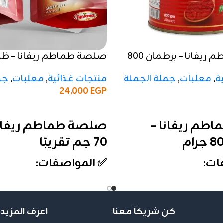
صلصة طماطم ريفانا – برطمان 800
تقريبًا
ة
,
معلبات
,
جملة الجملة
منتجات غذائية
,
معلبات
,
جم
24,000
EGP
إضافة إلى السلة
طم ريفانا –
صلصة طماطم ريفانا
70 جم تقريبًا
ات:
✅ المواصفات:
الوزن:
ظرف (70 جم تقريبًا)
التركيز:
20–22%
حتوي على 6 قطع
التعبئة:
الكرتونة تحتوي على 24 كي
كن شريكاً معنا
اعرف المزيد 