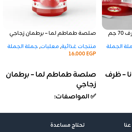
صلصة طماطم ريفانا – ظرف 70 جم
صلصة طماطم لما – برطمان زجاجي
منتجات غذائية
,
معلبات
,
جملة الجملة
لة الجملة
16,000
EGP
إضافة إلى السلة
صلصة طماطم لما – برطمان
 – ظرف
زجاجي
✅ المواصفات:
الوزن:
برطمان زجاجي (الحجم القياسي)
التركيز:
16–18%
التعبئة:
الشرنك يحتوي على 12 قطعة
س
عنا
تحتاج مساعدة