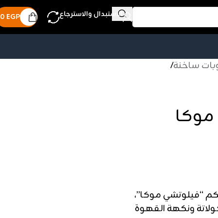
الاستبدال والاسترجاع
0
EGP
ات ساخنة
/
لكم “فيلوتشي موكا”،
كولاتة ونكهة القهوة