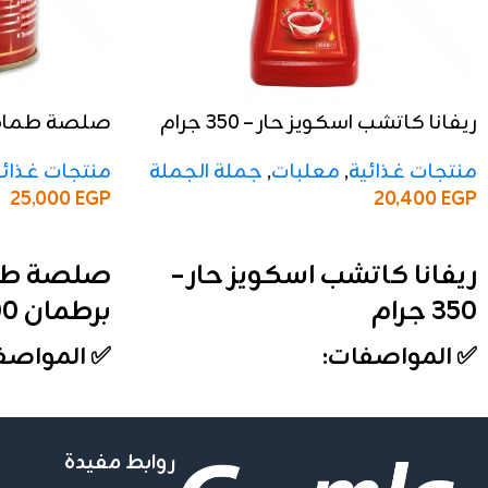
ريفانا كاتشب اسكويز حار – 350 جرام
جرام
منتجات غذائية
,
معلبات
,
جملة الجملة
منتجات غذائي
20,400
EGP
25,000
EGP
إضافة إلى السلة
إضافة إلى السلة
ريفانا كاتشب اسكويز حار –
صلصة طما
350 جرام
برطمان 800 جرام
✅ المواصفات:
✅ المواصف
الوزن:
350 جرام
الوزن:
800 جرام
الأنواع:
حار
التركيز:
22–24%
التعبئة:
الكرتونة تحتوي على 12 علبة
التعبئة:
شرنك ي
روابط مفيدة