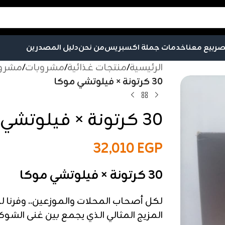
صر
بيع معنا
خدمات جملة اكسبريس
من نحن
دليل المصدرين
الرئيسية
/
منتجات غذائية
/
مشروبات
/
مشروب
30 كرتونة × فيلوتشي موكا
30 كرتونة × فيلوتشي موكا
32,010
EGP
30 كرتونة × فيلوتشي موكا
لكل أصحاب المحلات والموزعين.. وفرنا 
المزيج المثالي الذي يجمع بين غنى الشو