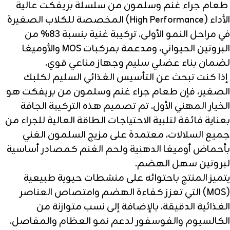
طعام جراء غنم وسلمون من سلسلة بريفكت عالية
الأداء (High Performance) المخصصة للكلاب الصغيرة
في مراحل النمو الأولى. تركيبة غنية بنسبة 83% من
البروتين الحيواني، ومدعمة بمركبات MOS والأوميغا
لضمان بناء عضلي سليم وجهاز مناعي قوي.
إذا كنت تبحث عن التأسيس الغذائي السليم لكلبك
الصغير، فإن طعام جراء غنم وسلمون من بريفكت هو
الخيار المهني الأول. تم تصميم هذه التركيبة الجافة
بعناية فائقة لتلبية الاحتياجات الطاقة العالية للجراء من
جميع السلالات، معتمدة على مزيج السلمون الغني
بأحماض أوميغا الدهنية ولحم الغنم كمصادر أساسية
لبروتين سهل الهضم.
يتميز المنتج باحتوائه على منشطات حيوية طبيعية
(MOS) التي تعزز كفاءة الهضم وامتصاص العناصر
الغذائية الدقيقة، بالإضافة إلى نسب متوازنة من
الكالسيوم والفوسفور لدعم نمو العظام والمفاصل.