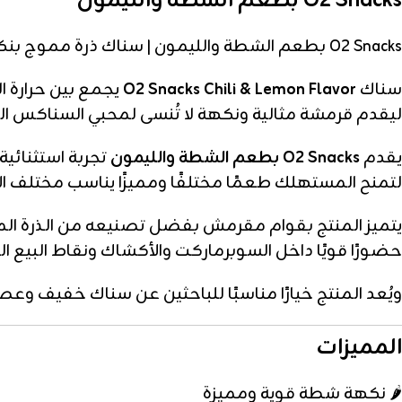
O2 Snacks بطعم الشطة والليمون
O2 Snacks بطعم الشطة والليمون | سناك ذرة مموج بنكهة حارة ومنعشة
سناك
O2 Snacks Chili & Lemon Flavor
يجمع بين حرارة ا
ليقدم قرمشة مثالية ونكهة لا تُنسى لمحبي السناكس الج
يقدم
O2 Snacks بطعم الشطة والليمون
تجربة استثنائي
لتمنح المستهلك طعمًا مختلفًا ومميزًا يناسب مختلف ال
يتميز المنتج بقوام مقرمش بفضل تصنيعه من الذرة الم
حضورًا قويًا داخل السوبرماركت والأكشاك ونقاط البيع ال
ويُعد المنتج خيارًا مناسبًا للباحثين عن سناك خفيف وع
المميزات
🌶️ نكهة شطة قوية ومميزة