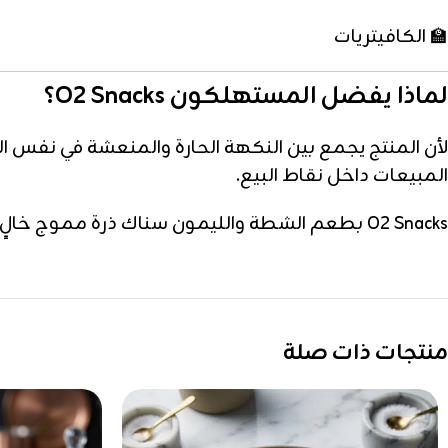
🏫 الكافيتريات
لماذا يفضل المستهلكون O2 Snacks؟
لأن المنتج يجمع بين النكهة الحارة والمنعشة في نفس ا
المبيعات داخل نقاط البيع.
O2 Snacks بطعم الشطة والليمون سناك ذرة مموج خالٍ من الجلوتين بنكهة حارة ومنعشة وقوام مقرمش. مثالي للسوبرماركت ونقاط البيع.
منتجات ذات صلة