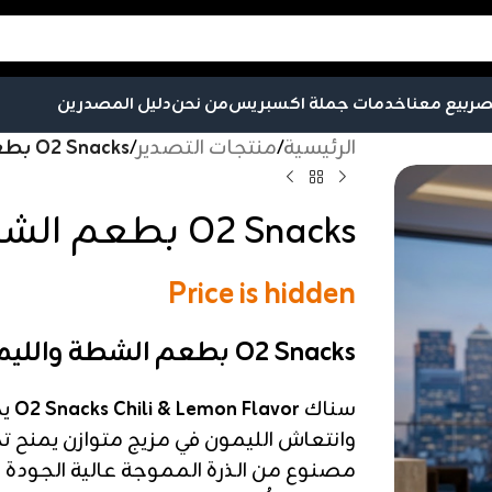
صر
بيع معنا
خدمات جملة اكسبريس
من نحن
دليل المصدرين
الرئيسية
/
منتجات التصدير
/
O2 Snacks بطعم الشطة والليمون
O2 Snacks بطعم الشطة والليمون
Price is hidden
O2 Snacks بطعم الشطة والليمون
سناك
O2 Snacks Chili & Lemon Flavor
يج
وانتعاش الليمون في مزيج متوازن يمنح تج
مصنوع من الذرة المموجة عالية الجودة 