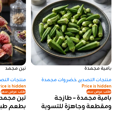
بامية مجمدة
تين مجمد
منتجات التصدير
,
خضروات مجمدة
منتجات التصد
rice is hidden
Price is hidden
اطلب عرض سعر
اطلب عرض سعر
بامية مجمدة – طازجة
تين مجمد 
ومقطعة وجاهزة للتسوية
بطعم طب