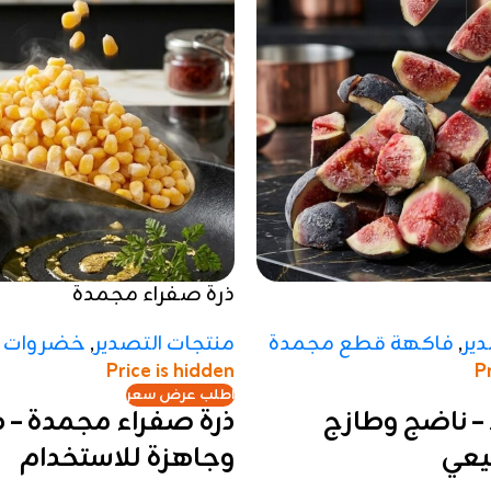
ذرة صفراء مجمدة
ير
,
فاكهة قطع مجمدة
منتجات التصدير
,
خضروات 
Price is hidden
P
اطلب عرض سعر
– ناضج وطازج
ذرة صفراء مجمدة – 
يعي
وجاهزة للاستخدام