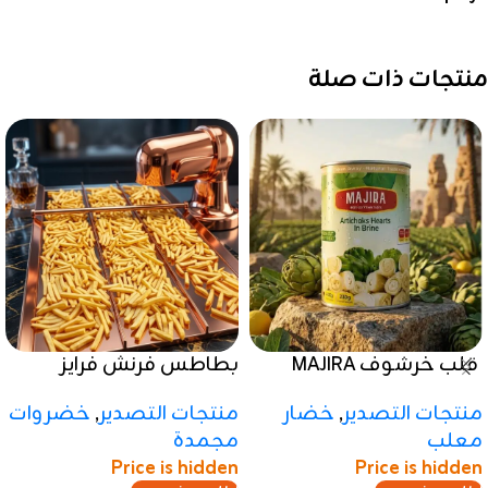
منتجات ذات صلة
قلب خرشوف MAJIRA
بطاطس فرنش فرايز
مجمدة
منتجات التصدير
,
خضار
منتجات التصدير
,
خضروات
معلب
مجمدة
Price is hidden
Price is hidden