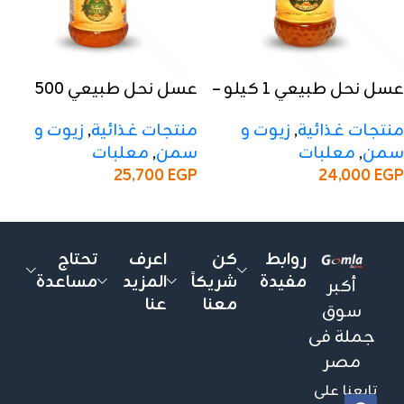
عسل نحل طبيعي 1 كيلو –
عسل نحل طبيعي 500
20 كرتون
جرام – 20 كرتون
منتجات غذائية
,
زيوت و
منتجات غذائية
,
زيوت و
سمن
,
معلبات
سمن
,
معلبات
25,700
EGP
24,000
EGP
إضافة إلى السلة
إضافة إلى السلة
روابط
كن
اعرف
تحتاج
مفيدة
شريكاً
المزيد
مساعدة
أكبر
معنا
عنا
سوق
جملة فى
مصر
تابعنا على