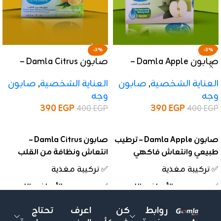
-3%
-3%
صابون Damla Apple –
صابون Damla Citrus –
ترطيب طبيعي وانتعاش
انتعاش ونظافة من القلب
العناية الشخصية
,
صابون
العناية الشخصية
,
صابون
فاكهي
وجه
وجه
390
EGP
390
EGP
400
EGP
400
EGP
إضافة إلى السلة
إضافة إلى السلة
صابون Damla Apple – ترطيب
صابون Damla Citrus –
طبيعي وانتعاش فاكهي
انتعاش ونظافة من القلب
✅ تركيبة مغذية
✅ تركيبة مغذية
✅ يحمي من الأمراض اللي
✅ يحمي من الأمراض اللي
تسببها الجراثيم
تسببها الجراثيم
روابط
كن
اعرف
تحتاج
✅ ريحة منعشة ولمسة
✅ ريحة منعشة ولمسة