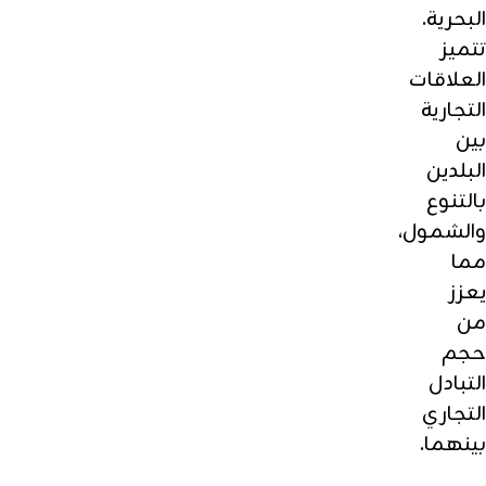
البحرية.
تتميز
العلاقات
التجارية
بين
البلدين
بالتنوع
والشمول،
مما
يعزز
من
حجم
التبادل
التجاري
بينهما.