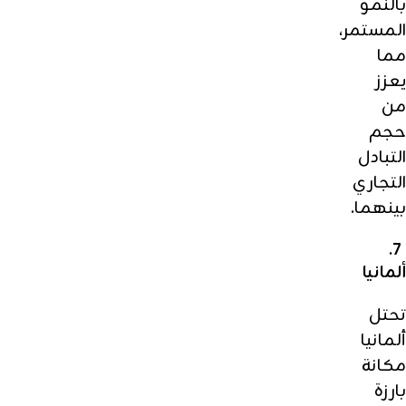
بالنمو
المستمر،
مما
يعزز
من
حجم
التبادل
التجاري
بينهما.
7.
ألمانيا
تحتل
ألمانيا
مكانة
بارزة