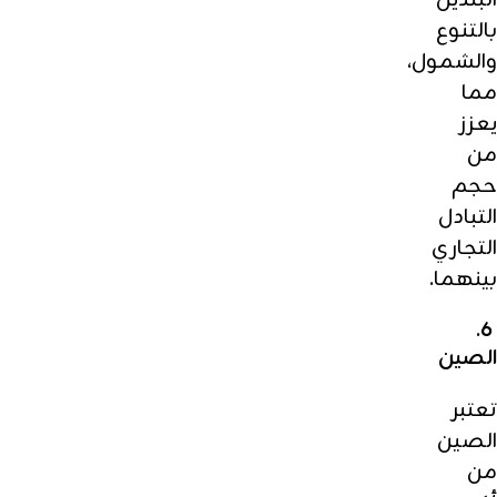
البلدين
بالتنوع
والشمول،
مما
يعزز
من
حجم
التبادل
التجاري
بينهما.
6.
الصين
تعتبر
الصين
من