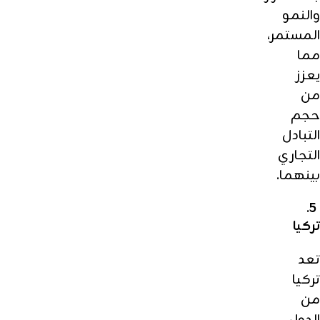
والنمو
المستمر،
مما
يعزز
من
حجم
التبادل
التجاري
بينهما.
5.
تركيا
تعد
تركيا
من