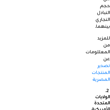
حجم
التبادل
التجاري
بينهما.
للمزيد
من
المعللومات
عن
تصدير
المنتجات
المصرية
2.
الولايات
المتحدة
الأمريكية