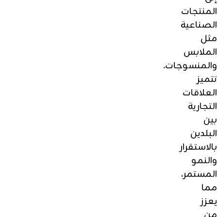
المنتجات
الصناعية
مثل
الملابس
والمنسوجات.
تتميز
العلاقات
التجارية
بين
البلدين
بالاستقرار
والنمو
المستمر،
مما
يعزز
من