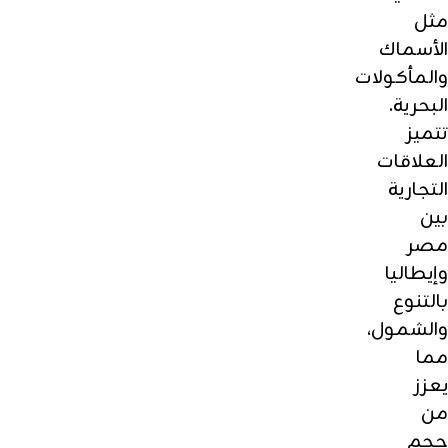
مثل
الأسماك
والمأكولات
البحرية.
تتميز
العلاقات
التجارية
بين
مصر
وإيطاليا
بالتنوع
والشمول،
مما
يعزز
من
حجم