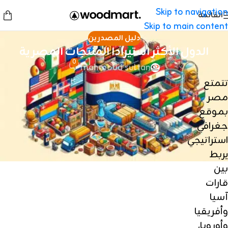
Skip to navigation
القائمة
Skip to main content
دليل المصدرين
الدول الأكثر استيرادا المنتجات المصرية
0
mahmoud sultan
تتمتع
مصر
بموقع
جغرافي
استراتيجي
يربط
بين
قارات
آسيا
وأفريقيا
وأوروبا،