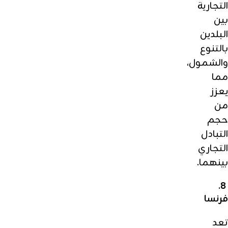
التجارية
بين
البلدين
بالتنوع
والشمول،
مما
يعزز
من
حجم
التبادل
التجاري
بينهما.
8.
فرنسا
تعد