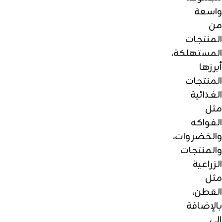
واسعة
من
المنتجات
المستهلكة،
أبرزها
المنتجات
الغذائية
مثل
الفواكه
والخضروات،
والمنتجات
الزراعية
مثل
القطن،
بالإضافة
إلى